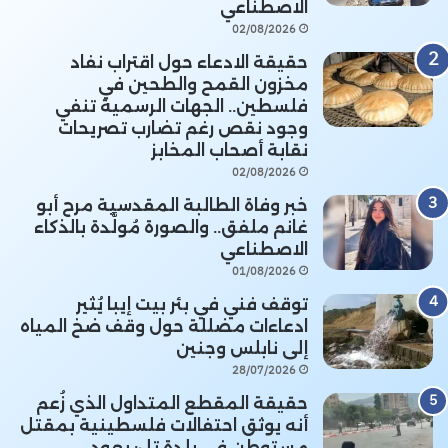
الاصطناعي
02/08/2026
حقيقة الادعاء حول اقتراب نفاد
مخزون القمح والطحين في
فلسطين.. الجهات الرسمية تنفي
وجود نقص رغم تضارب تصريحات
نقابة أصحاب المخابز
02/08/2026
خبر وفاة الطالبة المقدسية مرح أبو
غانم ملفق.. والصورة مُولَّدة بالذكاء
الاصطناعي
01/08/2026
توقف فني في بئر بيت إيبا يُثير
ادعاءات مضللة حول وقف ضخ المياه
إلى نابلس وجنين
28/07/2026
حقيقة المقطع المتداول الذي زُعم
أنه يوثق احتفالات فلسطينية بمقتل
مستوطن في بلدة تل: يعود