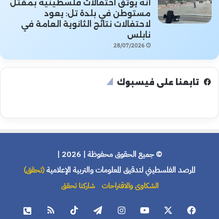
أنه يوثق احتفالات فلسطينية بمقتل
مستوطن في بلدة تل: يعود
لاحتفالات نتائج الثانوية العامة في
نابلس
28/07/2026
تابعنا على فيسبوك
© جميع الحقوق محفوظة | 2026 |
المرصد الفلسطيني لتدقيق المعلومات والتربية الإعلامية
(تحقق)
الشكاوى والاقتراحات
شاركنا تحقق
فيسبوك
X
يوتيوب
انستقرام
تيلقرام
‫TikTok
ملخص
هاتف