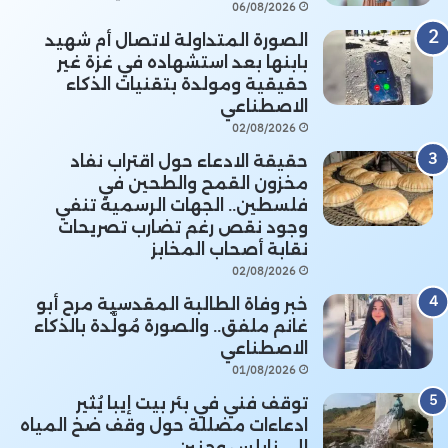
06/08/2026
الصورة المتداولة لاتصال أم شهيد
بابنها بعد استشهاده في غزة غير
حقيقية ومولدة بتقنيات الذكاء
الاصطناعي
02/08/2026
حقيقة الادعاء حول اقتراب نفاد
مخزون القمح والطحين في
فلسطين.. الجهات الرسمية تنفي
وجود نقص رغم تضارب تصريحات
نقابة أصحاب المخابز
02/08/2026
خبر وفاة الطالبة المقدسية مرح أبو
غانم ملفق.. والصورة مُولَّدة بالذكاء
الاصطناعي
01/08/2026
توقف فني في بئر بيت إيبا يُثير
ادعاءات مضللة حول وقف ضخ المياه
إلى نابلس وجنين