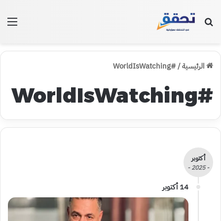
بحث عن
الق
الرئيسية
/
#WorldIsWatching
#WorldIsWatching
أكتوبر
- 2025 -
14 أكتوبر