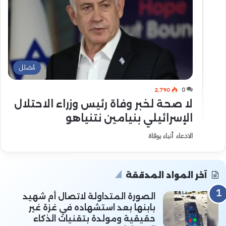
مُضلل
2٬790
0
لا صحة لخبر وفاة رئيس وزراء الاحتلال
الإسرائيلي بنيامين نتنياهو
الادعاء أنباء بوفاة
آخر المواد المدققة
الصورة المتداولة لاتصال أم شهيد
بابنها بعد استشهاده في غزة غير
حقيقية ومولدة بتقنيات الذكاء