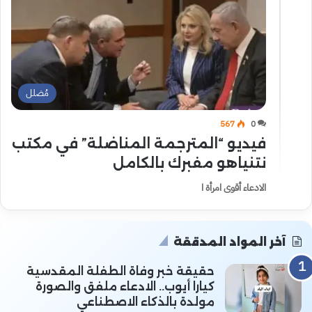
مُضلل
567
0
فيديو “المترجمة المناضلة” في مكتب
نتنياهو مفبرك بالكامل
الادعاء أقوى امرأة ا
آخر المواد المدققة
حقيقة خبر وفاة الطفلة المقدسية
كيارا أيوب.. الادعاء ملفق والصورة
مولدة بالذكاء الاصطناعي