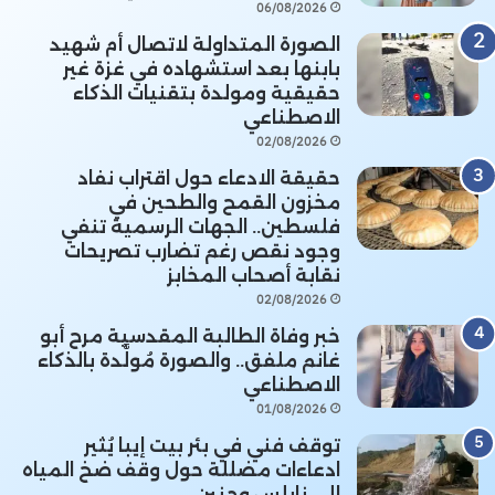
06/08/2026
الصورة المتداولة لاتصال أم شهيد
بابنها بعد استشهاده في غزة غير
حقيقية ومولدة بتقنيات الذكاء
الاصطناعي
02/08/2026
حقيقة الادعاء حول اقتراب نفاد
مخزون القمح والطحين في
فلسطين.. الجهات الرسمية تنفي
وجود نقص رغم تضارب تصريحات
نقابة أصحاب المخابز
02/08/2026
خبر وفاة الطالبة المقدسية مرح أبو
غانم ملفق.. والصورة مُولَّدة بالذكاء
الاصطناعي
01/08/2026
توقف فني في بئر بيت إيبا يُثير
ادعاءات مضللة حول وقف ضخ المياه
إلى نابلس وجنين