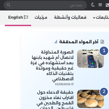
 الموقع RSS
هاتف
إضافة عمود جانبي
الوضع المظلم
بحث
عن
تابعات
فعاليات وأنشطة
مرئيات
English
آخر المواد المدققة
الصورة المتداولة
لاتصال أم شهيد بابنها
بعد استشهاده في غزة
غير حقيقية ومولدة
بتقنيات الذكاء
الاصطناعي
02/08/2026
حقيقة الادعاء حول
اقتراب نفاد مخزون
القمح والطحين في
فلسطين.. الجهات