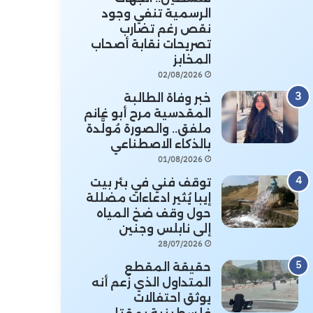
الرسمية تنفي وجود
نقص رغم تضارب
تصريحات نقابة أصحاب
المخابز
02/08/2026
خبر وفاة الطالبة
المقدسية مرح أبو غانم
ملفق.. والصورة مُولَّدة
بالذكاء الاصطناعي
01/08/2026
توقف فني في بئر بيت
إيبا يُثير ادعاءات مضللة
حول وقف ضخ المياه
إلى نابلس وجنين
28/07/2026
حقيقة المقطع
المتداول الذي زُعم أنه
يوثق احتفالات