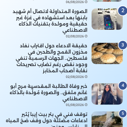
06/08/2026
الصورة المتداولة لاتصال أم شهيد
بابنها بعد استشهاده في غزة غير
حقيقية ومولدة بتقنيات الذكاء
الاصطناعي
02/08/2026
حقيقة الادعاء حول اقتراب نفاد
مخزون القمح والطحين في
فلسطين.. الجهات الرسمية تنفي
وجود نقص رغم تضارب تصريحات
نقابة أصحاب المخابز
02/08/2026
خبر وفاة الطالبة المقدسية مرح أبو
غانم ملفق.. والصورة مُولَّدة بالذكاء
الاصطناعي
01/08/2026
توقف فني في بئر بيت إيبا يُثير
ادعاءات مضللة حول وقف ضخ المياه
إلى نابلس وجنين