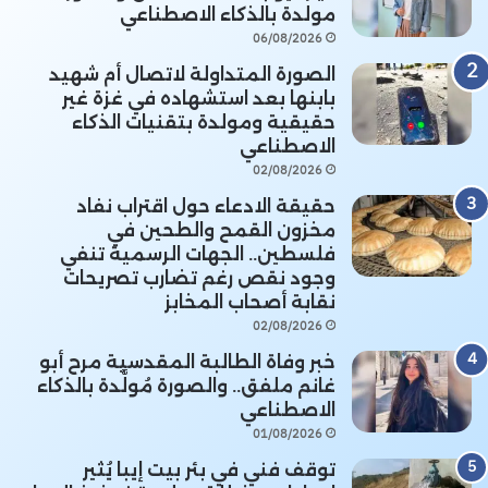
مولدة بالذكاء الاصطناعي
06/08/2026
الصورة المتداولة لاتصال أم شهيد
بابنها بعد استشهاده في غزة غير
حقيقية ومولدة بتقنيات الذكاء
الاصطناعي
02/08/2026
حقيقة الادعاء حول اقتراب نفاد
مخزون القمح والطحين في
فلسطين.. الجهات الرسمية تنفي
وجود نقص رغم تضارب تصريحات
نقابة أصحاب المخابز
02/08/2026
خبر وفاة الطالبة المقدسية مرح أبو
غانم ملفق.. والصورة مُولَّدة بالذكاء
الاصطناعي
01/08/2026
توقف فني في بئر بيت إيبا يُثير