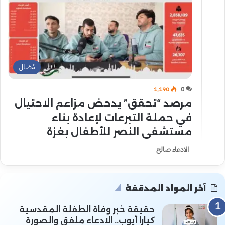
مُضلل
1٬190
0
مرصد “تحقق” يدحض مزاعم الاحتيال
في حملة التبرعات لإعادة بناء
مستشفى النصر للأطفال بغزة
الادعاء صالح
آخر المواد المدققة
حقيقة خبر وفاة الطفلة المقدسية
كيارا أيوب.. الادعاء ملفق والصورة