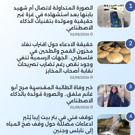
الصورة المتداولة لاتصال أم شهيد
بابنها بعد استشهاده في غزة غير
حقيقية ومولدة بتقنيات الذكاء
الاصطناعي
02/08/2026
حقيقة الادعاء حول اقتراب نفاد
مخزون القمح والطحين في
فلسطين.. الجهات الرسمية تنفي
وجود نقص رغم تضارب تصريحات
نقابة أصحاب المخابز
02/08/2026
خبر وفاة الطالبة المقدسية مرح أبو
غانم ملفق.. والصورة مُولَّدة بالذكاء
الاصطناعي
01/08/2026
توقف فني في بئر بيت إيبا يُثير
ادعاءات مضللة حول وقف ضخ المياه
إلى نابلس وجنين