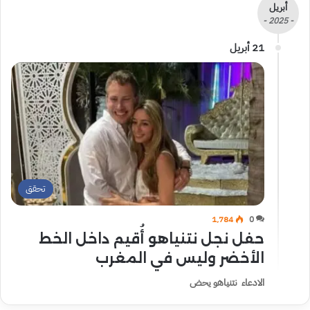
أبريل
- 2025 -
21 أبريل
تحقق
1٬784
0
حفل نجل نتنياهو أُقيم داخل الخط
الأخضر وليس في المغرب
الادعاء نتنياهو يحض