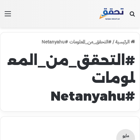
بحث عن
الق
الرئيسية
/
#التحقق_من_المعلومات #Netanyahu
#التحقق_من_المع
لومات
#Netanyahu
مايو