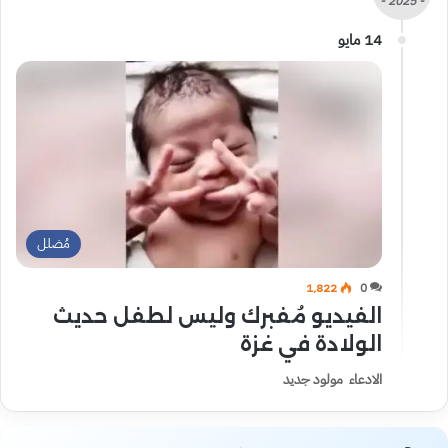
- 2025 -
14 مايو
مُضلل
1٬822
0
الفيديو مُفبرك وليس لطفل حديث
الولادة في غزة
الادعاء مولود جديد