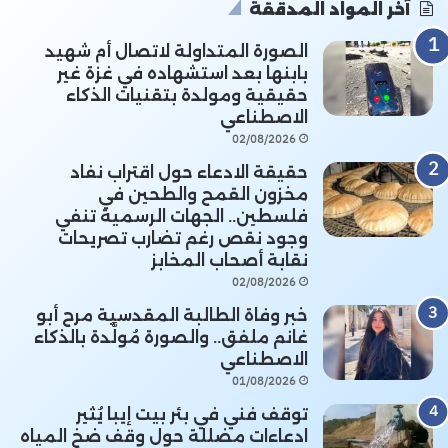
آخر المواد المدققة
الصورة المتداولة لاتصال أم شهيد
بابنها بعد استشهاده في غزة غير
حقيقية ومولدة بتقنيات الذكاء
الاصطناعي
02/08/2026
حقيقة الادعاء حول اقتراب نفاد
مخزون القمح والطحين في
فلسطين.. الجهات الرسمية تنفي
وجود نقص رغم تضارب تصريحات
نقابة أصحاب المخابز
02/08/2026
خبر وفاة الطالبة المقدسية مرح أبو
غانم ملفق.. والصورة مُولَّدة بالذكاء
الاصطناعي
01/08/2026
توقف فني في بئر بيت إيبا يُثير
ادعاءات مضللة حول وقف ضخ المياه