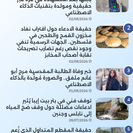
حقيقية ومولدة بتقنيات الذكاء
الاصطناعي
02/08/2026
حقيقة الادعاء حول اقتراب نفاد
مخزون القمح والطحين في
فلسطين.. الجهات الرسمية تنفي
وجود نقص رغم تضارب تصريحات
نقابة أصحاب المخابز
02/08/2026
خبر وفاة الطالبة المقدسية مرح أبو
غانم ملفق.. والصورة مُولَّدة بالذكاء
الاصطناعي
01/08/2026
توقف فني في بئر بيت إيبا يُثير
ادعاءات مضللة حول وقف ضخ المياه
إلى نابلس وجنين
28/07/2026
حقيقة المقطع المتداول الذي زُعم