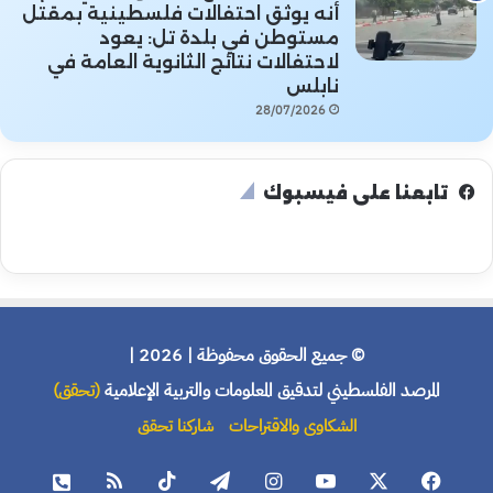
أنه يوثق احتفالات فلسطينية بمقتل
مستوطن في بلدة تل: يعود
لاحتفالات نتائج الثانوية العامة في
نابلس
28/07/2026
تابعنا على فيسبوك
© جميع الحقوق محفوظة | 2026 |
المرصد الفلسطيني لتدقيق المعلومات والتربية الإعلامية
(تحقق)
الشكاوى والاقتراحات
شاركنا تحقق
فيسبوك
X
يوتيوب
انستقرام
تيلقرام
‫TikTok
ملخص
هاتف