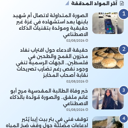
آخر المواد المدققة
الصورة المتداولة لاتصال أم شهيد
بابنها بعد استشهاده في غزة غير
حقيقية ومولدة بتقنيات الذكاء
الاصطناعي
02/08/2026
حقيقة الادعاء حول اقتراب نفاد
مخزون القمح والطحين في
فلسطين.. الجهات الرسمية تنفي
وجود نقص رغم تضارب تصريحات
نقابة أصحاب المخابز
02/08/2026
خبر وفاة الطالبة المقدسية مرح أبو
غانم ملفق.. والصورة مُولَّدة بالذكاء
الاصطناعي
01/08/2026
توقف فني في بئر بيت إيبا يُثير
ادعاءات مضللة حول وقف ضخ المياه