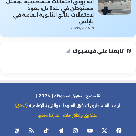
أنه يوثق احتفالات فلسطينية بمقتل
مستوطن في بلدة تل: يعود
لاحتفالات نتائج الثانوية العامة في
نابلس
28/07/2026
تابعنا على فيسبوك
© جميع الحقوق محفوظة | 2026 |
المرصد الفلسطيني لتدقيق المعلومات والتربية الإعلامية
(تحقق)
الشكاوى والاقتراحات
شاركنا تحقق
فيسبوك
X
يوتيوب
انستقرام
تيلقرام
‫TikTok
ملخص
هاتف