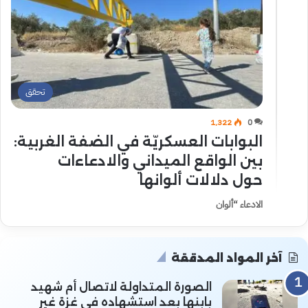
تحقق
1٬322
0
البوابات العسكريّة في الضفة الغربية:
بين الواقع الميداني والادعاءات
حول دلالات ألوانها
الادعاء “ألوان
آخر المواد المدققة
الصورة المتداولة لاتصال أم شهيد
بابنها بعد استشهاده في غزة غير