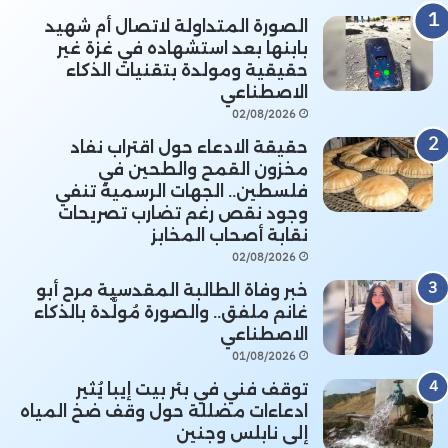
الصورة المتداولة لاتصال أم شهيد
بابنها بعد استشهاده في غزة غير
حقيقية ومولدة بتقنيات الذكاء
الاصطناعي
02/08/2026
حقيقة الادعاء حول اقتراب نفاد
مخزون القمح والطحين في
فلسطين.. الجهات الرسمية تنفي
وجود نقص رغم تضارب تصريحات
نقابة أصحاب المخابز
02/08/2026
خبر وفاة الطالبة المقدسية مرح أبو
غانم ملفق.. والصورة مُولَّدة بالذكاء
الاصطناعي
01/08/2026
توقف فني في بئر بيت إيبا يُثير
ادعاءات مضللة حول وقف ضخ المياه
إلى نابلس وجنين