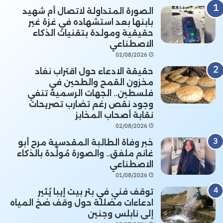
الصورة المتداولة لاتصال أم شهيد
بابنها بعد استشهاده في غزة غير
حقيقية ومولدة بتقنيات الذكاء
الاصطناعي
02/08/2026
حقيقة الادعاء حول اقتراب نفاد
مخزون القمح والطحين في
فلسطين.. الجهات الرسمية تنفي
وجود نقص رغم تضارب تصريحات
نقابة أصحاب المخابز
02/08/2026
خبر وفاة الطالبة المقدسية مرح أبو
غانم ملفق.. والصورة مُولَّدة بالذكاء
الاصطناعي
01/08/2026
توقف فني في بئر بيت إيبا يُثير
ادعاءات مضللة حول وقف ضخ المياه
إلى نابلس وجنين