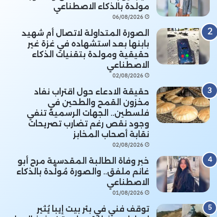
مولدة بالذكاء الاصطناعي
06/08/2026
الصورة المتداولة لاتصال أم شهيد
بابنها بعد استشهاده في غزة غير
حقيقية ومولدة بتقنيات الذكاء
الاصطناعي
02/08/2026
حقيقة الادعاء حول اقتراب نفاد
مخزون القمح والطحين في
فلسطين.. الجهات الرسمية تنفي
وجود نقص رغم تضارب تصريحات
نقابة أصحاب المخابز
02/08/2026
خبر وفاة الطالبة المقدسية مرح أبو
غانم ملفق.. والصورة مُولَّدة بالذكاء
الاصطناعي
01/08/2026
توقف فني في بئر بيت إيبا يُثير