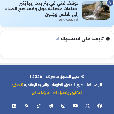
توقف فني في بئر بيت إيبا يُثير
ادعاءات مضللة حول وقف ضخ المياه
إلى نابلس وجنين
28/07/2026
تابعنا على فيسبوك
© جميع الحقوق محفوظة | 2026 |
المرصد الفلسطيني لتدقيق المعلومات والتربية الإعلامية
(تحقق)
الشكاوى والاقتراحات
شاركنا تحقق
فيسبوك
X
يوتيوب
انستقرام
تيلقرام
‫TikTok
ملخص
هاتف