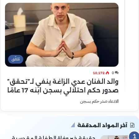
مُلفّق
10٬172
0
والد الفنان عدي الزاغة ينفي لـ”تحقق”
صدور حكم احتلالي بسجن ابنه 17 عامًا
الادعاء صدر حكم بسجن
آخر المواد المدققة
حقيقة خبر وفاة الطفلة المقدسية