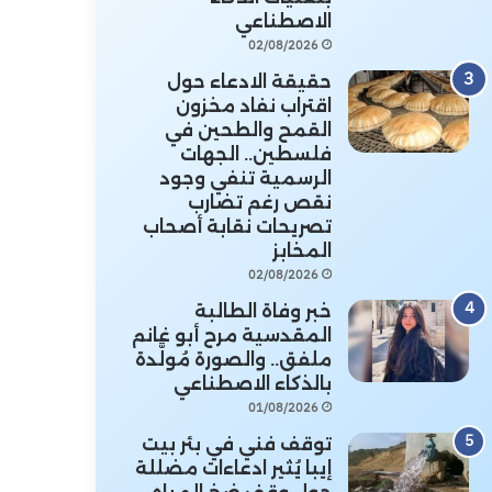
الاصطناعي
02/08/2026
حقيقة الادعاء حول
اقتراب نفاد مخزون
القمح والطحين في
فلسطين.. الجهات
الرسمية تنفي وجود
نقص رغم تضارب
تصريحات نقابة أصحاب
المخابز
02/08/2026
خبر وفاة الطالبة
المقدسية مرح أبو غانم
ملفق.. والصورة مُولَّدة
بالذكاء الاصطناعي
01/08/2026
توقف فني في بئر بيت
إيبا يُثير ادعاءات مضللة