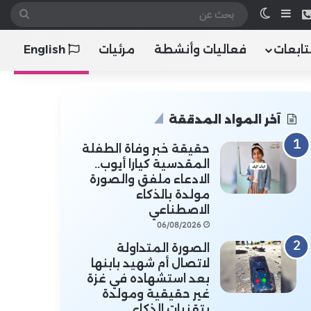
 الموقع RSS
هاتف
إضافة عمود جانبي
الوضع المظلم
بحث
عن
تابعات
فعاليات وأنشطة
مرئيات
English
آخر المواد المدققة
حقيقة خبر وفاة الطفلة
المقدسية كيارا أيوب..
الادعاء ملفق والصورة
مولدة بالذكاء
الاصطناعي
06/08/2026
الصورة المتداولة
لاتصال أم شهيد بابنها
بعد استشهاده في غزة
غير حقيقية ومولدة
بتقنيات الذكاء