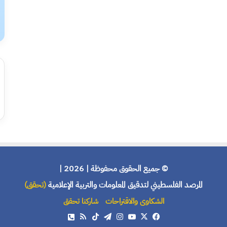
© جميع الحقوق محفوظة | 2026 |
المرصد الفلسطيني لتدقيق المعلومات والتربية الإعلامية
(تحقق)
الشكاوى والاقتراحات
شاركنا تحقق
X
فيسبوك
يوتيوب
انستقرام
تيلقرام
‫TikTok
ملخص
هاتف