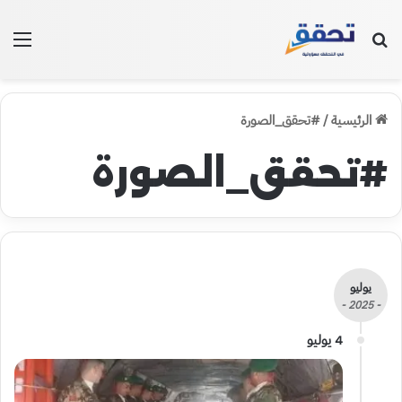
بحث عن
الق
الرئيسية
/
#تحقق_الصورة
#تحقق_الصورة
يوليو
- 2025 -
4 يوليو