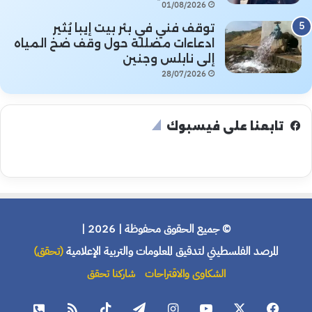
01/08/2026
توقف فني في بئر بيت إيبا يُثير
ادعاءات مضللة حول وقف ضخ المياه
إلى نابلس وجنين
28/07/2026
تابعنا على فيسبوك
© جميع الحقوق محفوظة | 2026 |
المرصد الفلسطيني لتدقيق المعلومات والتربية الإعلامية
(تحقق)
الشكاوى والاقتراحات
شاركنا تحقق
فيسبوك
X
يوتيوب
انستقرام
تيلقرام
‫TikTok
ملخص
هاتف