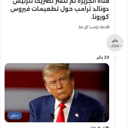
قناة الجزيرة لم تنشر تصريحًا للرئيس
دونالد ترامب حول تطعيمات فيروس
كورونا.
الادعاء ترامب: كل تط
يناير
- 2026 -
23 يناير
تحقق
436
0