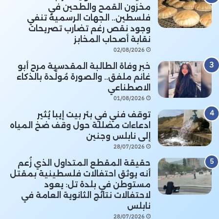
مخزون القمح والطحين في
فلسطين.. الجهات الرسمية تنفي
وجود نقص رغم تضارب تصريحات
نقابة أصحاب المخابز
02/08/2026
خبر وفاة الطالبة المقدسية مرح أبو
غانم ملفق.. والصورة مُولَّدة بالذكاء
الاصطناعي
01/08/2026
توقف فني في بئر بيت إيبا يُثير
ادعاءات مضللة حول وقف ضخ المياه
إلى نابلس وجنين
28/07/2026
حقيقة المقطع المتداول الذي زُعم
أنه يوثق احتفالات فلسطينية بمقتل
مستوطن في بلدة تل: يعود
لاحتفالات نتائج الثانوية العامة في
نابلس
28/07/2026