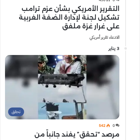
التقرير الأمريكي بشأن عزم ترامب
تشكيل لجنة لإدارة الضفة الغربية
على غرار غزة ملفق
الادعاء تقرير أمريكي
3 يناير
تحقق
542
0
مرصد “تحقق” يفند جانباً من