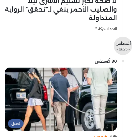
لا صحة لخبر تسليم الأسرى ليلاً
والصليب الأحمر ينفي لـ”تحقق” الرواية
المتداولة
الادعاء حركة “
أغسطس
- 2025 -
30 أغسطس
تحقق
1٬363
5