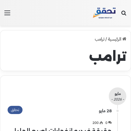
بحث عن
الق
الرئيسية
/
ترامب
ترامب
مايو
- 2026 -
تحقق
28 مايو
200
0