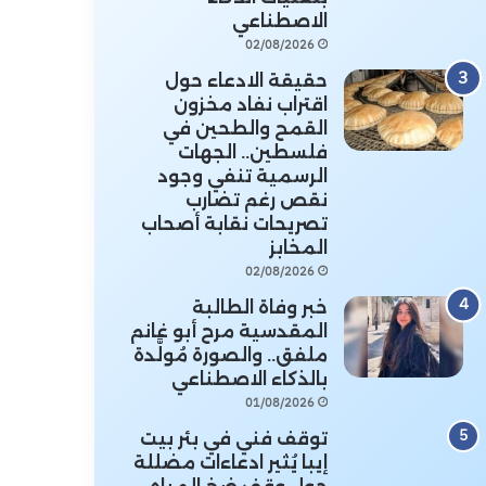
الاصطناعي
02/08/2026
حقيقة الادعاء حول
اقتراب نفاد مخزون
القمح والطحين في
فلسطين.. الجهات
الرسمية تنفي وجود
نقص رغم تضارب
تصريحات نقابة أصحاب
المخابز
02/08/2026
خبر وفاة الطالبة
المقدسية مرح أبو غانم
ملفق.. والصورة مُولَّدة
بالذكاء الاصطناعي
01/08/2026
توقف فني في بئر بيت
إيبا يُثير ادعاءات مضللة