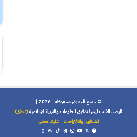
© جميع الحقوق محفوظة | 2026 |
المرصد الفلسطيني لتدقيق المعلومات والتربية الإعلامية
(تحقق)
الشكاوى والاقتراحات
شاركنا تحقق
X
فيسبوك
يوتيوب
انستقرام
تيلقرام
‫TikTok
ملخص
هاتف