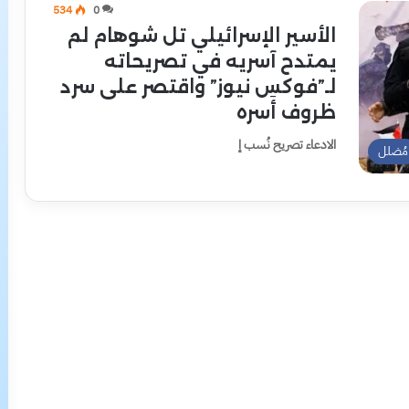
534
0
الأسير الإسرائيلي تل شوهام لم
يمتدح آسريه في تصريحاته
لـ”فوكس نيوز” واقتصر على سرد
ظروف أَسره
الادعاء تصريح نُسب إ
مُضلل