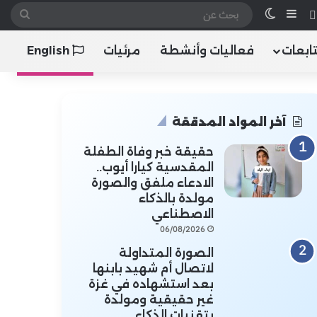
 الموقع RSS
هاتف
إضافة عمود جانبي
الوضع المظلم
بحث
عن
تابعات
فعاليات وأنشطة
مرئيات
English
آخر المواد المدققة
حقيقة خبر وفاة الطفلة
المقدسية كيارا أيوب..
الادعاء ملفق والصورة
مولدة بالذكاء
الاصطناعي
06/08/2026
الصورة المتداولة
لاتصال أم شهيد بابنها
بعد استشهاده في غزة
غير حقيقية ومولدة
بتقنيات الذكاء