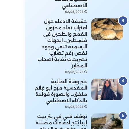
الاصطناعي
02/08/2026
حقيقة الادعاء حول
اقتراب نفاد مخزون
القمح والطحين في
فلسطين.. الجهات
الرسمية تنفي وجود
نقص رغم تضارب
تصريحات نقابة أصحاب
المخابز
02/08/2026
خبر وفاة الطالبة
المقدسية مرح أبو غانم
ملفق.. والصورة مُولَّدة
بالذكاء الاصطناعي
01/08/2026
توقف فني في بئر بيت
إيبا يُثير ادعاءات مضللة