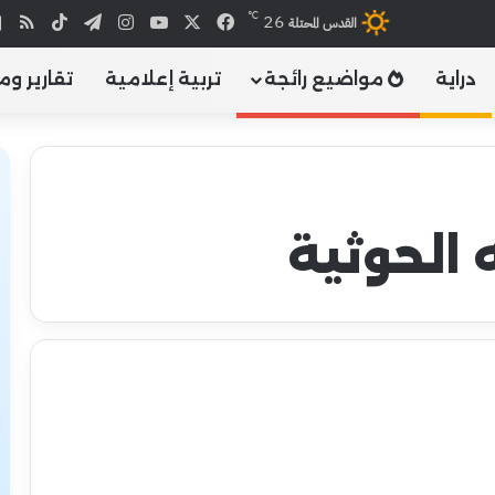
℃
26
X
فيسبوك
يوتيوب
انستقرام
تيلقرام
‫TikTok
ملخص
القدس المحتلة
دراية
مواضيع رائجة
تربية إعلامية
تقارير وم
 الحوثية