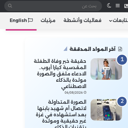
 الموقع RSS
هاتف
إضافة عمود جانبي
الوضع المظلم
بحث
عن
تابعات
فعاليات وأنشطة
مرئيات
English
آخر المواد المدققة
حقيقة خبر وفاة الطفلة
المقدسية كيارا أيوب..
الادعاء ملفق والصورة
مولدة بالذكاء
الاصطناعي
06/08/2026
الصورة المتداولة
لاتصال أم شهيد بابنها
بعد استشهاده في غزة
غير حقيقية ومولدة
بتقنيات الذكاء