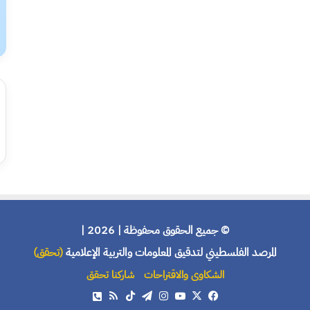
© جميع الحقوق محفوظة | 2026 |
المرصد الفلسطيني لتدقيق المعلومات والتربية الإعلامية
(تحقق)
الشكاوى والاقتراحات
شاركنا تحقق
X
فيسبوك
يوتيوب
انستقرام
تيلقرام
‫TikTok
ملخص
هاتف