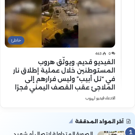
خاطئ
463
0
الفيديو قديم، ويوثّق هروب
المستوطنين خلال عملية إطلاق نار
في “تل أبيب” وليس فرارهم إلى
الملاجئ عقب القصف اليمني فجرًا
الادعاء فيديو لهروب
آخر المواد المدققة
الصورة المتداولة لاتصال أم شهيد