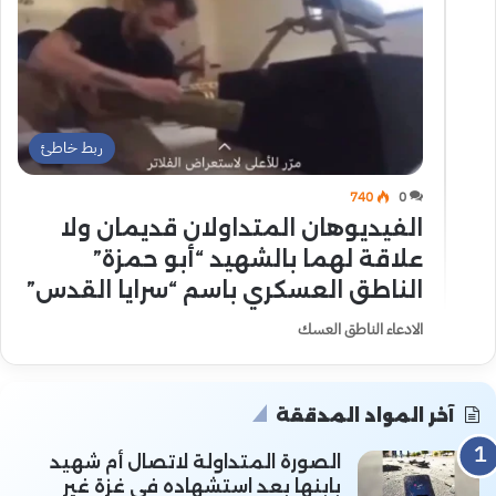
ربط خاطئ
740
0
الفيديوهان المتداولان قديمان ولا
علاقة لهما بالشهيد “أبو حمزة”
الناطق العسكري باسم “سرايا القدس”
الادعاء الناطق العسك
آخر المواد المدققة
الصورة المتداولة لاتصال أم شهيد
بابنها بعد استشهاده في غزة غير