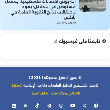
أنه يوثق احتفالات فلسطينية بمقتل
مستوطن في بلدة تل: يعود
لاحتفالات نتائج الثانوية العامة في
نابلس
28/07/2026
تابعنا على فيسبوك
© جميع الحقوق محفوظة | 2026 |
المرصد الفلسطيني لتدقيق المعلومات والتربية الإعلامية
(تحقق)
الشكاوى والاقتراحات
شاركنا تحقق
فيسبوك
X
يوتيوب
انستقرام
تيلقرام
‫TikTok
ملخص
هاتف