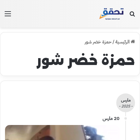
بحث عن
الق
الرئيسية
/
حمزة خضر شور
حمزة خضر شور
مارس
- 2025 -
20 مارس