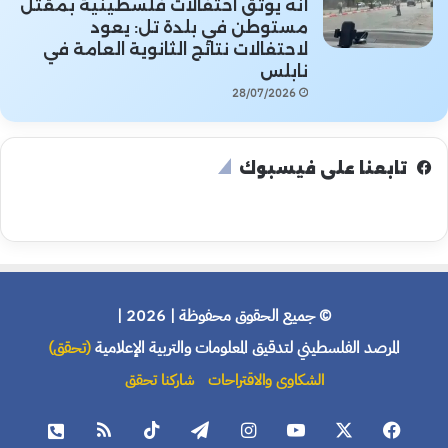
أنه يوثق احتفالات فلسطينية بمقتل
مستوطن في بلدة تل: يعود
لاحتفالات نتائج الثانوية العامة في
نابلس
28/07/2026
تابعنا على فيسبوك
© جميع الحقوق محفوظة | 2026 |
المرصد الفلسطيني لتدقيق المعلومات والتربية الإعلامية
(تحقق)
الشكاوى والاقتراحات
شاركنا تحقق
فيسبوك
X
يوتيوب
انستقرام
تيلقرام
‫TikTok
ملخص
هاتف