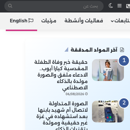
 الموقع RSS
هاتف
إضافة عمود جانبي
الوضع المظلم
بحث
عن
تابعات
فعاليات وأنشطة
مرئيات
English
آخر المواد المدققة
حقيقة خبر وفاة الطفلة
المقدسية كيارا أيوب..
الادعاء ملفق والصورة
مولدة بالذكاء
الاصطناعي
06/08/2026
الصورة المتداولة
لاتصال أم شهيد بابنها
بعد استشهاده في غزة
غير حقيقية ومولدة
بتقنيات الذكاء