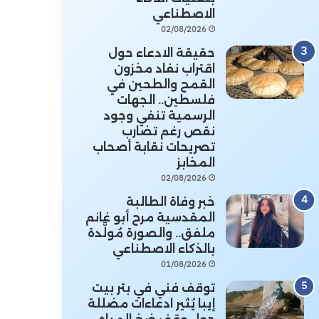
الاصطناعي
02/08/2026
حقيقة الادعاء حول
اقتراب نفاد مخزون
القمح والطحين في
فلسطين.. الجهات
الرسمية تنفي وجود
نقص رغم تضارب
تصريحات نقابة أصحاب
المخابز
02/08/2026
خبر وفاة الطالبة
المقدسية مرح أبو غانم
ملفق.. والصورة مُولَّدة
بالذكاء الاصطناعي
01/08/2026
توقف فني في بئر بيت
إيبا يُثير ادعاءات مضللة