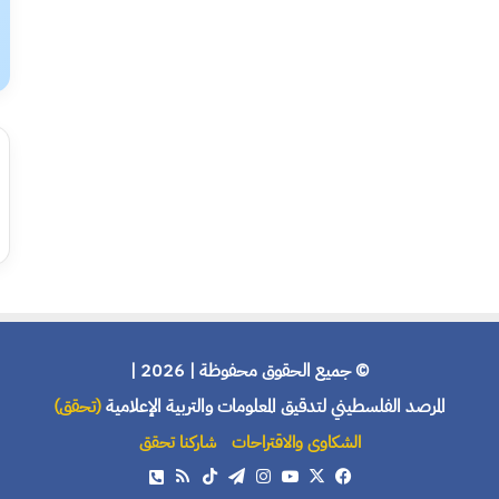
© جميع الحقوق محفوظة | 2026 |
المرصد الفلسطيني لتدقيق المعلومات والتربية الإعلامية
(تحقق)
الشكاوى والاقتراحات
شاركنا تحقق
X
فيسبوك
يوتيوب
انستقرام
تيلقرام
‫TikTok
ملخص
هاتف