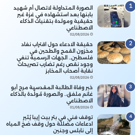
الصورة المتداولة لاتصال أم شهيد
بابنها بعد استشهاده في غزة غير
حقيقية ومولدة بتقنيات الذكاء
الاصطناعي
02/08/2026
حقيقة الادعاء حول اقتراب نفاد
مخزون القمح والطحين في
فلسطين.. الجهات الرسمية تنفي
وجود نقص رغم تضارب تصريحات
نقابة أصحاب المخابز
02/08/2026
خبر وفاة الطالبة المقدسية مرح أبو
غانم ملفق.. والصورة مُولَّدة بالذكاء
الاصطناعي
01/08/2026
توقف فني في بئر بيت إيبا يُثير
ادعاءات مضللة حول وقف ضخ المياه
إلى نابلس وجنين