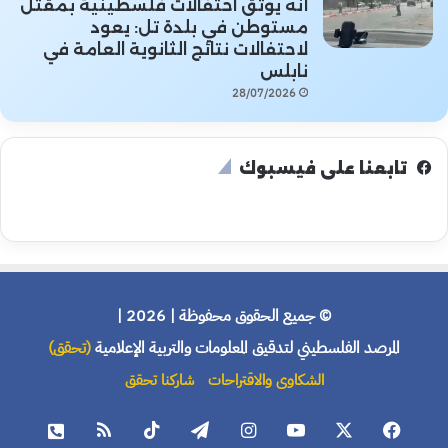
أنه يوثق احتفالات فلسطينية بمقتل
مستوطن في بلدة تل: يعود
لاحتفالات نتائج الثانوية العامة في
نابلس
28/07/2026
تابعنا على فيسبوك
© جميع الحقوق محفوظة | 2026 |
المرصد الفلسطيني لتدقيق المعلومات والتربية الإعلامية
(تحقق)
الشكاوى والاقتراحات
شاركنا تحقق
فيسبوك
X
يوتيوب
انستقرام
تيلقرام
‫TikTok
ملخص
هاتف