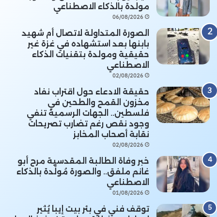
مولدة بالذكاء الاصطناعي
06/08/2026
الصورة المتداولة لاتصال أم شهيد
بابنها بعد استشهاده في غزة غير
حقيقية ومولدة بتقنيات الذكاء
الاصطناعي
02/08/2026
حقيقة الادعاء حول اقتراب نفاد
مخزون القمح والطحين في
فلسطين.. الجهات الرسمية تنفي
وجود نقص رغم تضارب تصريحات
نقابة أصحاب المخابز
02/08/2026
خبر وفاة الطالبة المقدسية مرح أبو
غانم ملفق.. والصورة مُولَّدة بالذكاء
الاصطناعي
01/08/2026
توقف فني في بئر بيت إيبا يُثير