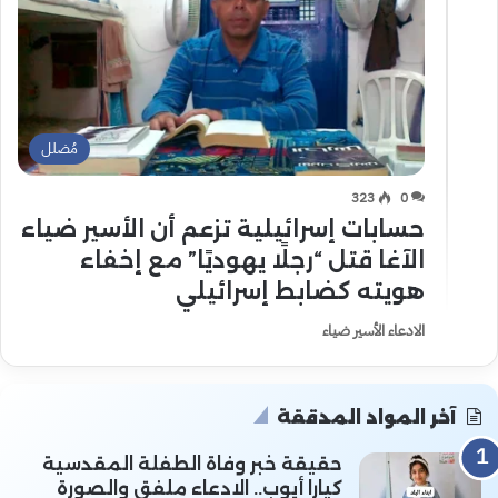
مُضلل
323
0
حسابات إسرائيلية تزعم أن الأسير ضياء
الآغا قتل “رجلًا يهوديًا” مع إخفاء
هويته كضابط إسرائيلي
الادعاء الأسير ضياء
آخر المواد المدققة
حقيقة خبر وفاة الطفلة المقدسية
كيارا أيوب.. الادعاء ملفق والصورة