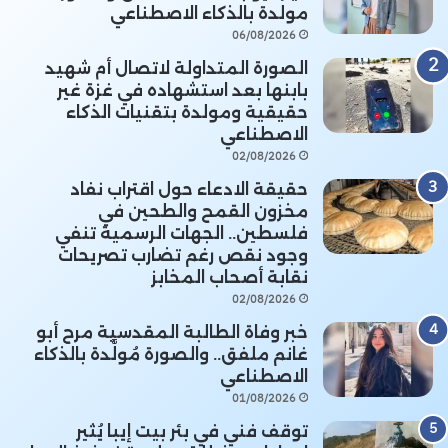
مولدة بالذكاء الاصطناعي
06/08/2026
الصورة المتداولة لاتصال أم شهيد
بابنها بعد استشهاده في غزة غير
حقيقية ومولدة بتقنيات الذكاء
الاصطناعي
02/08/2026
حقيقة الادعاء حول اقتراب نفاد
مخزون القمح والطحين في
فلسطين.. الجهات الرسمية تنفي
وجود نقص رغم تضارب تصريحات
نقابة أصحاب المخابز
02/08/2026
خبر وفاة الطالبة المقدسية مرح أبو
غانم ملفق.. والصورة مُولَّدة بالذكاء
الاصطناعي
01/08/2026
توقف فني في بئر بيت إيبا يُثير