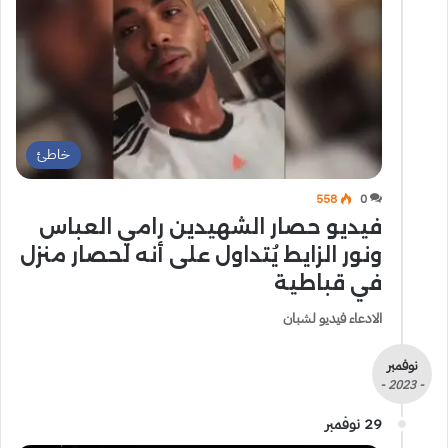
خاطئ
558
0
فيديو حصار الشهيدين رامي العباس
ونور الزايط يُتداول على أنه لحصار منزل
في قباطية
الادعاء فيديو لشبان
نوفمبر
- 2023 -
29 نوفمبر