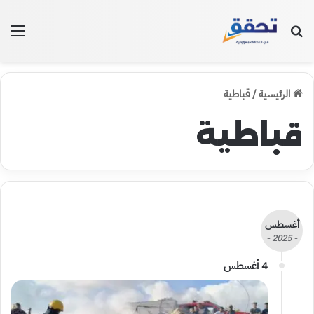
بحث عن
الق
الرئيسية
/
قباطية
قباطية
أغسطس
- 2025 -
4 أغسطس