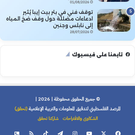
01/08/2026
توقف فني في بئر بيت إيبا يُثير
ادعاءات مضللة حول وقف ضخ المياه
إلى نابلس وجنين
28/07/2026
تابعنا على فيسبوك
© جميع الحقوق محفوظة | 2026 |
المرصد الفلسطيني لتدقيق المعلومات والتربية الإعلامية
(تحقق)
الشكاوى والاقتراحات
شاركنا تحقق
فيسبوك
X
يوتيوب
انستقرام
تيلقرام
‫TikTok
ملخص
هاتف