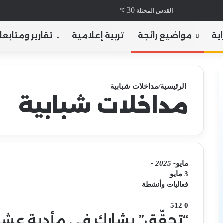
30
X
فيسبوك
يوتيوب
انستقرام
تيلقرام
‫TikTok
ملخص الم
القدس المحتلة
℃
ها
اية
مواضيع رائجة
تربية إعلامية
تقارير ومتابعا
الرئيسية
/
مداخلات شبابية
مداخلات شبابية
مايو
- 2025 -
3 مايو
فعاليات وأنشطة
512
0
“تحقّق” يشارك في مأدبة عشاء