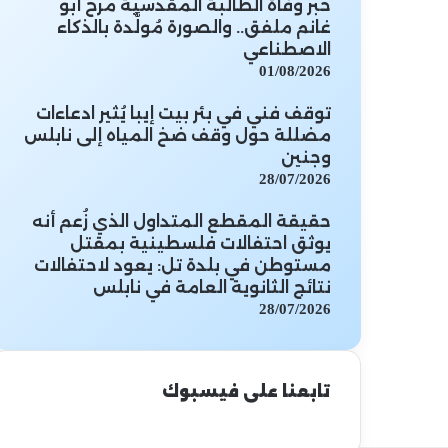
خبر وفاة الطالبة المقدسية مرح أبو
غانم ملفق.. والصورة مُولَّدة بالذكاء
الاصطناعي
01/08/2026
توقف فني في بئر بيت إيبا يُثير ادعاءات
مضللة حول وقف ضخ المياه إلى نابلس
وجنين
28/07/2026
حقيقة المقطع المتداول الذي زُعم أنه
يوثق احتفالات فلسطينية بمقتل
مستوطن في بلدة تل: يعود لاحتفالات
نتائج الثانوية العامة في نابلس
28/07/2026
تابعنا على فيسبوك