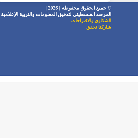
© جميع الحقوق محفوظة | 2026 |
المرصد الفلسطيني لتدقيق المعلومات والتربية الإعلامية
الشكاوى والاقتراحات
شاركنا تحقق
فيسبوك
X
يوتيوب
انستقرام
تيلقرام
‫TikTok
ملخص
زر
هاتف
الموقع
الذهاب
RSS
إلى
الأعلى