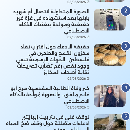
06/08/2026
الصورة المتداولة لاتصال أم شهيد
بابنها بعد استشهاده في غزة غير
حقيقية ومولدة بتقنيات الذكاء
الاصطناعي
02/08/2026
حقيقة الادعاء حول اقتراب نفاد
مخزون القمح والطحين في
فلسطين.. الجهات الرسمية تنفي
وجود نقص رغم تضارب تصريحات
نقابة أصحاب المخابز
02/08/2026
خبر وفاة الطالبة المقدسية مرح أبو
غانم ملفق.. والصورة مُولَّدة بالذكاء
الاصطناعي
01/08/2026
توقف فني في بئر بيت إيبا يُثير
ادعاءات مضللة حول وقف ضخ المياه
إلى نابلس وجنين