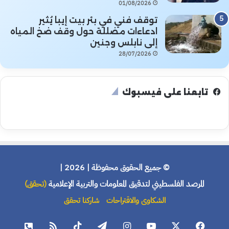
01/08/2026
توقف فني في بئر بيت إيبا يُثير
ادعاءات مضللة حول وقف ضخ المياه
إلى نابلس وجنين
28/07/2026
تابعنا على فيسبوك
© جميع الحقوق محفوظة | 2026 |
المرصد الفلسطيني لتدقيق المعلومات والتربية الإعلامية
(تحقق)
الشكاوى والاقتراحات
شاركنا تحقق
فيسبوك
X
يوتيوب
انستقرام
تيلقرام
‫TikTok
ملخص
هاتف