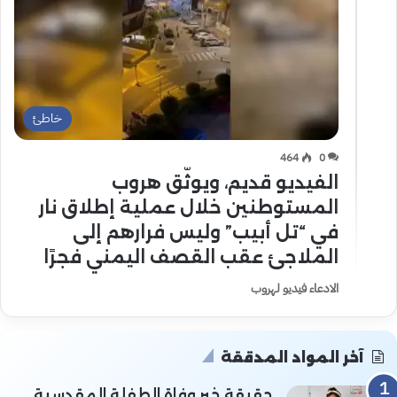
خاطئ
464
0
الفيديو قديم، ويوثّق هروب
المستوطنين خلال عملية إطلاق نار
في “تل أبيب” وليس فرارهم إلى
الملاجئ عقب القصف اليمني فجرًا
الادعاء فيديو لهروب
آخر المواد المدققة
حقيقة خبر وفاة الطفلة المقدسية