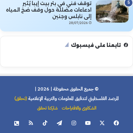
توقف فني في بئر بيت إيبا يُثير
ادعاءات مضللة حول وقف ضخ المياه
إلى نابلس وجنين
28/07/2026
تابعنا على فيسبوك
© جميع الحقوق محفوظة | 2026 |
المرصد الفلسطيني لتدقيق المعلومات والتربية الإعلامية
(تحقق)
الشكاوى والاقتراحات
شاركنا تحقق
فيسبوك
X
يوتيوب
انستقرام
تيلقرام
‫TikTok
ملخص
هاتف