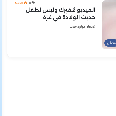
1٬822
0
الفيديو مُفبرك وليس لطفل
حديث الولادة في غزة
الادعاء مولود جديد
مُضلل