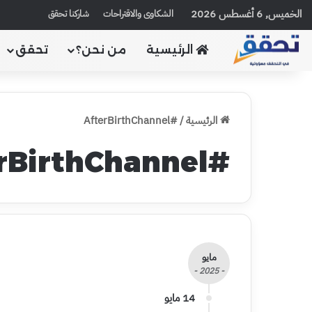
الخميس, 6 أغسطس 2026
الشكاوى والاقتراحات
شاركنا تحقق
الرئيسية
من نحن؟
تحقق
الرئيسية
/
#AfterBirthChannel
#AfterBirthChannel
مايو
- 2025 -
14 مايو