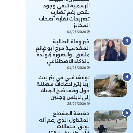
الرسمية تنفي وجود
نقص رغم تضارب
تصريحات نقابة أصحاب
المخابز
02/08/2026
خبر وفاة الطالبة
المقدسية مرح أبو غانم
ملفق.. والصورة مُولَّدة
بالذكاء الاصطناعي
01/08/2026
توقف فني في بئر بيت
إيبا يُثير ادعاءات مضللة
حول وقف ضخ المياه
إلى نابلس وجنين
28/07/2026
حقيقة المقطع
المتداول الذي زُعم أنه
يوثق احتفالات