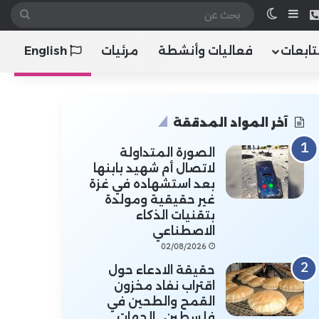
 الموقع RSS
هاتف
إضافة عمود جانبي
الوضع المظلم
بحث
عن
تابعات
فعاليات وأنشطة
مرئيات
English
آخر المواد المدققة
الصورة المتداولة
لاتصال أم شهيد بابنها
بعد استشهاده في غزة
غير حقيقية ومولدة
بتقنيات الذكاء
الاصطناعي
02/08/2026
حقيقة الادعاء حول
اقتراب نفاد مخزون
القمح والطحين في
فلسطين.. الجهات