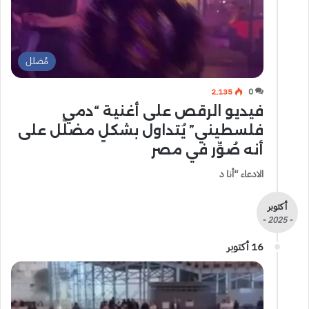
مُضلل
2٬135
0
فيديو الرقص على أغنية “دمي
فلسطيني” يُتداول بشكلٍ مضلّل على
أنه صُوِّر في مصر
الادعاء “أنا د
أكتوبر
- 2025 -
16 أكتوبر