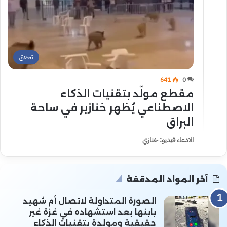
تحقق
641
0
مقطع مولّد بتقنيات الذكاء
الاصطناعي يُظهر خنازير في ساحة
البراق
الادعاء فيديو: خنازي
آخر المواد المدققة
الصورة المتداولة لاتصال أم شهيد
بابنها بعد استشهاده في غزة غير
حقيقية ومولدة بتقنيات الذكاء