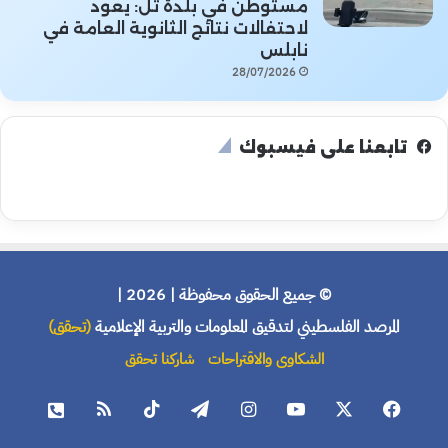
مستوطن في بلدة تل: يعود
لاحتفالات نتائج الثانوية العامة في
نابلس
28/07/2026
تابعنا على فيسبوك
© جميع الحقوق محفوظة | 2026 |
المرصد الفلسطيني لتدقيق المعلومات والتربية الإعلامية
(تحقق)
الشكاوى والاقتراحات
شاركنا تحقق
فيسبوك
X
يوتيوب
انستقرام
تيلقرام
‫TikTok
ملخص
هاتف