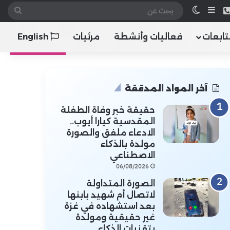
 الموقع RSS
هاتف
إضافة عمود جانبي
الوضع المظلم
بحث
عن
تابعات
فعاليات وأنشطة
مرئيات
English
آخر المواد المدققة
حقيقة خبر وفاة الطفلة
المقدسية كيارا أيوب..
الادعاء ملفق والصورة
مولدة بالذكاء
الاصطناعي
06/08/2026
الصورة المتداولة
لاتصال أم شهيد بابنها
بعد استشهاده في غزة
غير حقيقية ومولدة
بتقنيات الذكاء