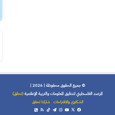
© جميع الحقوق محفوظة | 2026 |
المرصد الفلسطيني لتدقيق المعلومات والتربية الإعلامية
(تحقق)
الشكاوى والاقتراحات
شاركنا تحقق
X
فيسبوك
يوتيوب
انستقرام
تيلقرام
‫TikTok
ملخص
هاتف