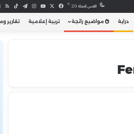
℃
20
X
فيسبوك
يوتيوب
انستقرام
تيلقرام
‫TikTok
ملخص
القدس المحتلة
دراية
مواضيع رائجة
تربية إعلامية
تقارير وم
Fe