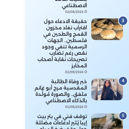
الاصطناعي
02/08/2026
حقيقة الادعاء حول
اقتراب نفاد مخزون
القمح والطحين في
فلسطين.. الجهات
الرسمية تنفي وجود
نقص رغم تضارب
تصريحات نقابة أصحاب
المخابز
02/08/2026
خبر وفاة الطالبة
المقدسية مرح أبو غانم
ملفق.. والصورة مُولَّدة
بالذكاء الاصطناعي
01/08/2026
توقف فني في بئر بيت
إيبا يُثير ادعاءات مضللة