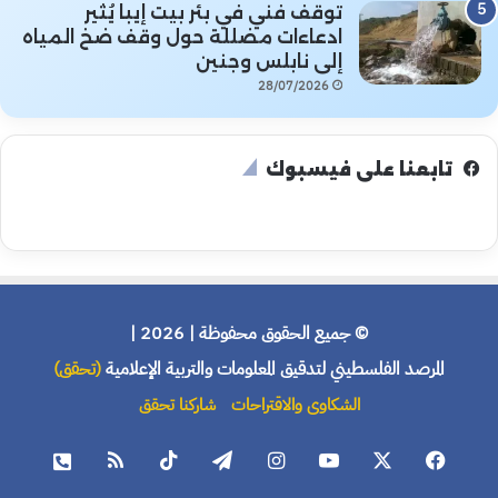
توقف فني في بئر بيت إيبا يُثير
ادعاءات مضللة حول وقف ضخ المياه
إلى نابلس وجنين
28/07/2026
تابعنا على فيسبوك
© جميع الحقوق محفوظة | 2026 |
المرصد الفلسطيني لتدقيق المعلومات والتربية الإعلامية
(تحقق)
الشكاوى والاقتراحات
شاركنا تحقق
فيسبوك
X
يوتيوب
انستقرام
تيلقرام
‫TikTok
ملخص
هاتف