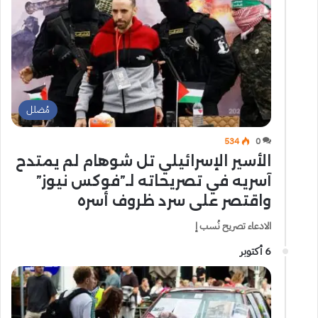
مُضلل
534
0
الأسير الإسرائيلي تل شوهام لم يمتدح
آسريه في تصريحاته لـ”فوكس نيوز”
واقتصر على سرد ظروف أَسره
الادعاء تصريح نُسب إ
6 أكتوبر