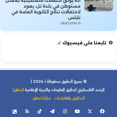
أنه يوثق احتفالات فلسطينية بمقتل
مستوطن في بلدة تل: يعود
لاحتفالات نتائج الثانوية العامة في
نابلس
28/07/2026
تابعنا على فيسبوك
© جميع الحقوق محفوظة | 2026 |
المرصد الفلسطيني لتدقيق المعلومات والتربية الإعلامية
(تحقق)
الشكاوى والاقتراحات
شاركنا تحقق
فيسبوك
X
يوتيوب
انستقرام
تيلقرام
‫TikTok
ملخص
هاتف