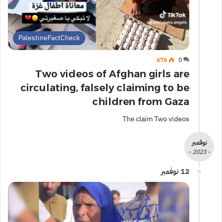
PalestineFactCheck
676
0
Two videos of Afghan girls are
circulating, falsely claiming to be
children from Gaza
The claim Two videos
نوفمبر
- 2023 -
12 نوفمبر