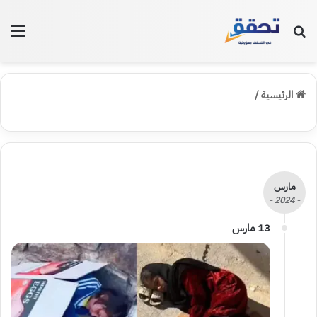
بحث عن
الق
الرئيسية
/
مارس
- 2024 -
13 مارس