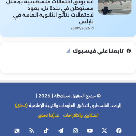
أنه يوثق احتفالات فلسطينية بمقتل
مستوطن في بلدة تل: يعود
لاحتفالات نتائج الثانوية العامة في
نابلس
28/07/2026
تابعنا على فيسبوك
© جميع الحقوق محفوظة | 2026 |
المرصد الفلسطيني لتدقيق المعلومات والتربية الإعلامية
(تحقق)
الشكاوى والاقتراحات
شاركنا تحقق
فيسبوك
X
يوتيوب
انستقرام
تيلقرام
‫TikTok
ملخص
هاتف