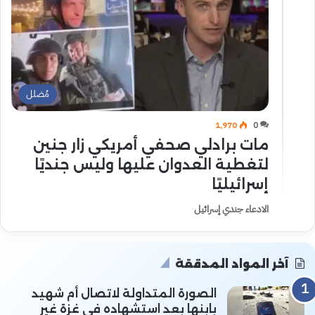
مُضلل
1٬970
0
مات برادلي صحفي أمريكي زار جنين
لتغطية العدوان عليها وليس جنديًا
إسرائيليًا
الادعاء جندي إسرائيل
آخر المواد المدققة
الصورة المتداولة لاتصال أم شهيد
بابنها بعد استشهاده في غزة غير