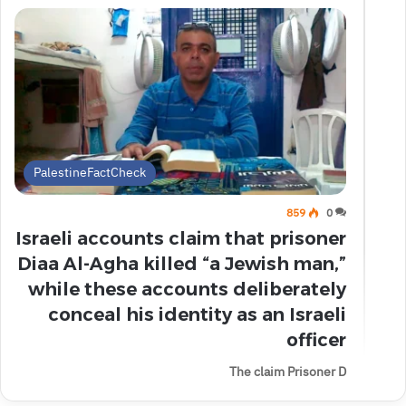
PalestineFactCheck
859
0
Israeli accounts claim that prisoner
Diaa Al-Agha killed “a Jewish man,”
while these accounts deliberately
conceal his identity as an Israeli
officer
The claim Prisoner D