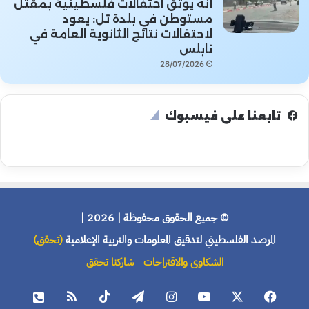
أنه يوثق احتفالات فلسطينية بمقتل
مستوطن في بلدة تل: يعود
لاحتفالات نتائج الثانوية العامة في
نابلس
28/07/2026
تابعنا على فيسبوك
© جميع الحقوق محفوظة | 2026 |
المرصد الفلسطيني لتدقيق المعلومات والتربية الإعلامية
(تحقق)
الشكاوى والاقتراحات
شاركنا تحقق
فيسبوك
X
يوتيوب
انستقرام
تيلقرام
‫TikTok
ملخص
هاتف