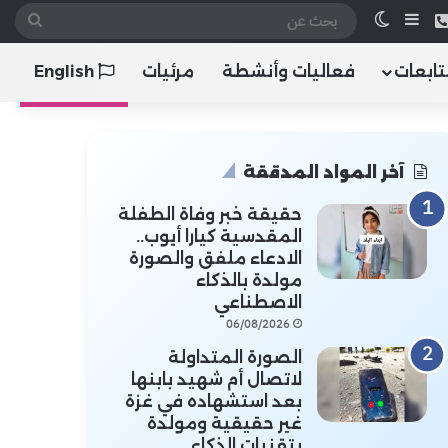
 الموقع RSS
هاتف
إضافة عمود جانبي
الوضع المظلم
بحث
عن
تابعات
فعاليات وأنشطة
مرئيات
English
آخر المواد المدققة
حقيقة خبر وفاة الطفلة
المقدسية كيارا أيوب..
الادعاء ملفق والصورة
مولدة بالذكاء
الاصطناعي
06/08/2026
الصورة المتداولة
لاتصال أم شهيد بابنها
بعد استشهاده في غزة
غير حقيقية ومولدة
بتقنيات الذكاء