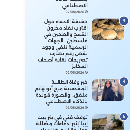
الاصطناعي
02/08/2026
حقيقة الادعاء حول
اقتراب نفاد مخزون
القمح والطحين في
فلسطين.. الجهات
الرسمية تنفي وجود
نقص رغم تضارب
تصريحات نقابة أصحاب
المخابز
02/08/2026
خبر وفاة الطالبة
المقدسية مرح أبو غانم
ملفق.. والصورة مُولَّدة
بالذكاء الاصطناعي
01/08/2026
توقف فني في بئر بيت
إيبا يُثير ادعاءات مضللة