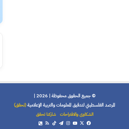
© جميع الحقوق محفوظة | 2026 |
المرصد الفلسطيني لتدقيق المعلومات والتربية الإعلامية
(تحقق)
الشكاوى والاقتراحات
شاركنا تحقق
X
فيسبوك
يوتيوب
انستقرام
تيلقرام
‫TikTok
ملخص
هاتف