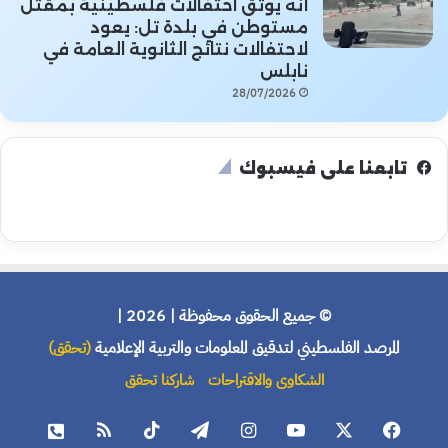
أنه يوثق احتفالات فلسطينية بمقتل
مستوطن في بلدة تل: يعود
لاحتفالات نتائج الثانوية العامة في
نابلس
28/07/2026
تابعنا على فيسبوك
© جميع الحقوق محفوظة | 2026 |
المرصد الفلسطيني لتدقيق المعلومات والتربية الإعلامية
(تحقق)
الشكاوى والاقتراحات
شاركنا تحقق
فيسبوك
X
يوتيوب
انستقرام
تيلقرام
‫TikTok
ملخص
هاتف