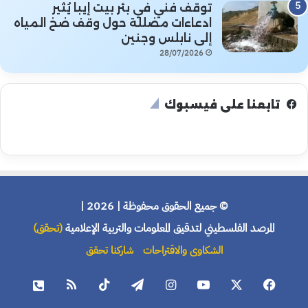
توقف فني في بئر بيت إيبا يُثير
ادعاءات مضللة حول وقف ضخ المياه
إلى نابلس وجنين
28/07/2026
تابعنا على فيسبوك
© جميع الحقوق محفوظة | 2026 |
المرصد الفلسطيني لتدقيق المعلومات والتربية الإعلامية
(تحقق)
الشكاوى والاقتراحات
شاركنا تحقق
فيسبوك
X
يوتيوب
انستقرام
تيلقرام
‫TikTok
ملخص
هاتف